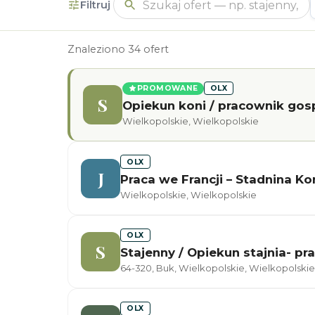
Filtruj
Znaleziono 34 ofert
PROMOWANE
OLX
S
Opiekun koni / pracownik gos
Wielkopolskie, Wielkopolskie
OLX
J
Praca we Francji – Stadnina K
Wielkopolskie, Wielkopolskie
OLX
S
Stajenny / Opiekun stajnia- pr
64-320, Buk, Wielkopolskie, Wielkopolskie
OLX