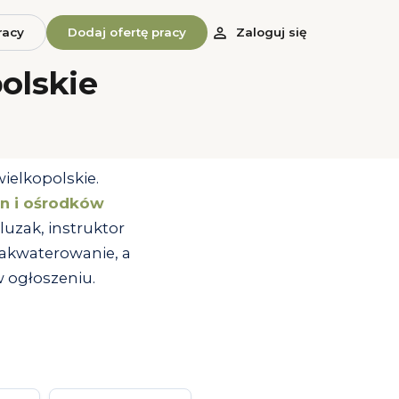
racy
Dodaj ofertę pracy
Zaloguj się
olskie
ielkopolskie.
nin i ośrodków
luzak, instruktor
zakwaterowanie, a
 ogłoszeniu.