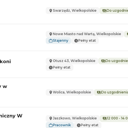
Swarzędz, Wielkopolskie
Do uzgodni
Nowe Miasto nad Wartą, Wielkopolskie
Stajenny
Pełny etat
 koni
Otusz 43, Wielkopolskie
Do uzgodnie
Pełny etat
y w
Wolica, Wielkopolskie
Do uzgodnieni
hniczny W
Jaszkowo, Wielkopolskie
12 000 - 14 
Pracownik
Pełny etat