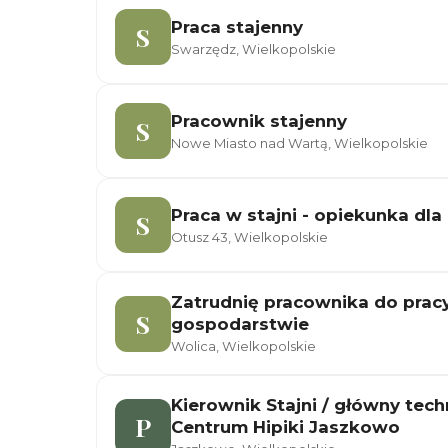
Praca stajenny
S
Swarzędz, Wielkopolskie
Pracownik stajenny
S
Nowe Miasto nad Wartą, Wielkopolskie
Praca w stajni - opiekunka dla
S
Otusz 43, Wielkopolskie
Zatrudnię pracownika do prac
S
gospodarstwie
Wolica, Wielkopolskie
Kierownik Stajni / główny tec
P
Centrum Hipiki Jaszkowo