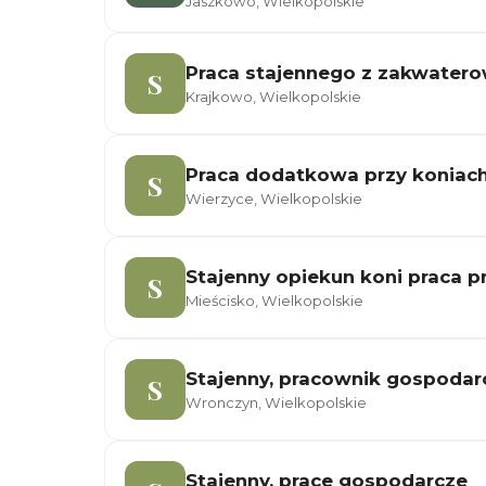
Jaszkowo, Wielkopolskie
Praca stajennego z zakwater
S
Krajkowo, Wielkopolskie
Praca dodatkowa przy koniac
S
Wierzyce, Wielkopolskie
Stajenny opiekun koni praca p
S
Mieścisko, Wielkopolskie
Stajenny, pracownik gospodar
S
Wronczyn, Wielkopolskie
Stajenny, prace gospodarcze