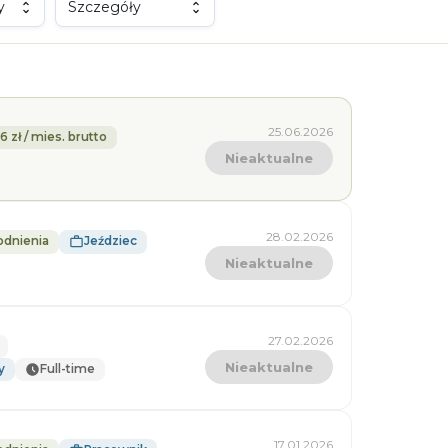
y
Szczegóły
25.06.2026
6 zł / mies. brutto
Nieaktualne
28.02.2026
odnienia
Jeździec
Nieaktualne
27.02.2026
Nieaktualne
y
Full-time
17.01.2026