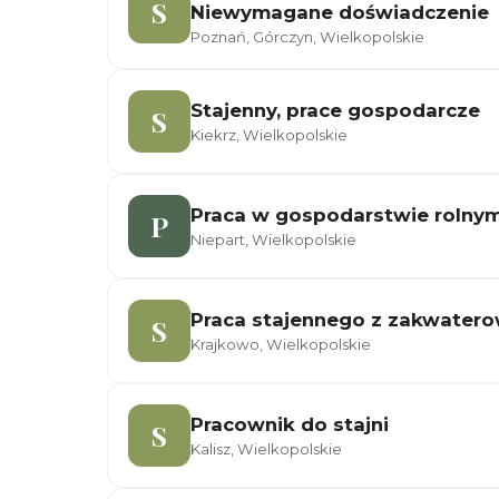
S
Niewymagane doświadczenie
Poznań, Górczyn, Wielkopolskie
Stajenny, prace gospodarcze
S
Kiekrz, Wielkopolskie
Praca w gospodarstwie rolny
P
Niepart, Wielkopolskie
Praca stajennego z zakwater
S
Krajkowo, Wielkopolskie
Pracownik do stajni
S
Kalisz, Wielkopolskie