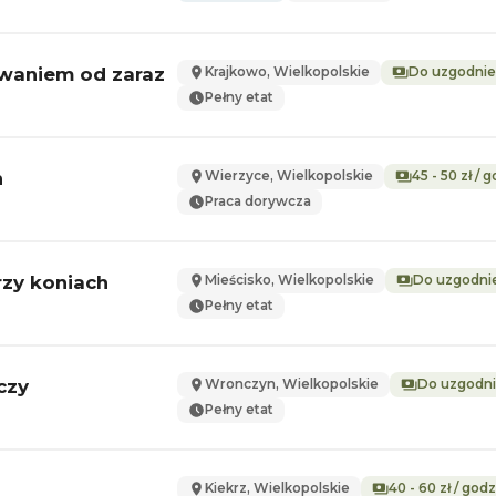
owaniem od zaraz
Krajkowo, Wielkopolskie
Do uzgodnie
Pełny etat
h
Wierzyce, Wielkopolskie
45 - 50 zł / 
Praca dorywcza
rzy koniach
Mieścisko, Wielkopolskie
Do uzgodni
Pełny etat
czy
Wronczyn, Wielkopolskie
Do uzgodni
Pełny etat
Kiekrz, Wielkopolskie
40 - 60 zł / godz