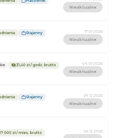
odnienia
Pracownik
Nieaktualne
17.01.2026
odnienia
Stajenny
Nieaktualne
04.01.2026
kie
31,40 zł / godz. brutto
Nieaktualne
09.12.2025
odnienia
Stajenny
Nieaktualne
09.12.2025
 17 000 zł / mies. brutto