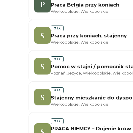
P
Praca Belgia przy koniach
Wielkopolskie, Wielkopolskie
OLX
S
Praca przy koniach, stajenny
Wielkopolskie, Wielkopolskie
OLX
S
Pomoc w stajni / pomocnik st
Poznań, Jeżyce, Wielkopolskie, Wielkopol
OLX
S
Stajenny mieszkanie do dyspoz
Wielkopolskie, Wielkopolskie
OLX
PRACA NIEMCY – Dojenie krów 
S