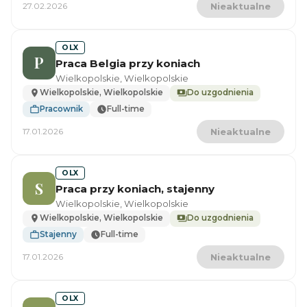
27.02.2026
Nieaktualne
OLX
P
Praca Belgia przy koniach
Wielkopolskie, Wielkopolskie
Wielkopolskie, Wielkopolskie
Do uzgodnienia
Pracownik
Full-time
17.01.2026
Nieaktualne
OLX
S
Praca przy koniach, stajenny
Wielkopolskie, Wielkopolskie
Wielkopolskie, Wielkopolskie
Do uzgodnienia
Stajenny
Full-time
17.01.2026
Nieaktualne
OLX