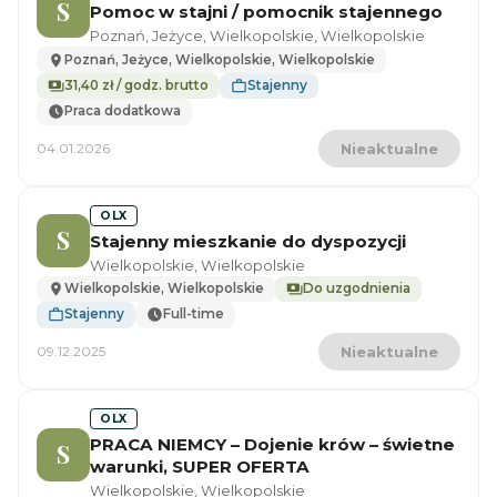
S
Pomoc w stajni / pomocnik stajennego
Poznań, Jeżyce, Wielkopolskie, Wielkopolskie
Poznań, Jeżyce, Wielkopolskie, Wielkopolskie
31,40 zł / godz. brutto
Stajenny
Praca dodatkowa
04.01.2026
Nieaktualne
OLX
S
Stajenny mieszkanie do dyspozycji
Wielkopolskie, Wielkopolskie
Wielkopolskie, Wielkopolskie
Do uzgodnienia
Stajenny
Full-time
09.12.2025
Nieaktualne
OLX
PRACA NIEMCY – Dojenie krów – świetne
S
warunki, SUPER OFERTA
Wielkopolskie, Wielkopolskie