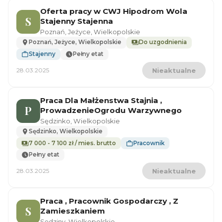
Oferta pracy w CWJ Hipodrom Wola
S
Stajenny Stajenna
Poznań, Jeżyce, Wielkopolskie
Poznań, Jeżyce, Wielkopolskie
Do uzgodnienia
Stajenny
Pełny etat
28.03.2025
Nieaktualne
Praca Dla Małżenstwa Stajnia ,
P
ProwadzenieOgrodu Warzywnego
Sędzinko, Wielkopolskie
Sędzinko, Wielkopolskie
7 000 - 7 100 zł / mies. brutto
Pracownik
Pełny etat
28.03.2025
Nieaktualne
Praca , Pracownik Gospodarczy , Z
S
Zamieszkaniem
Sędziny, Wielkopolskie