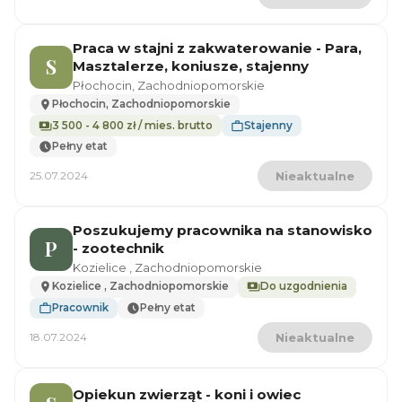
Praca w stajni z zakwaterowanie - Para,
S
Masztalerze, koniusze, stajenny
Płochocin, Zachodniopomorskie
Płochocin, Zachodniopomorskie
3 500 - 4 800 zł / mies. brutto
Stajenny
Pełny etat
25.07.2024
Nieaktualne
Poszukujemy pracownika na stanowisko
P
- zootechnik
Kozielice , Zachodniopomorskie
Kozielice , Zachodniopomorskie
Do uzgodnienia
Pracownik
Pełny etat
18.07.2024
Nieaktualne
Opiekun zwierząt - koni i owiec