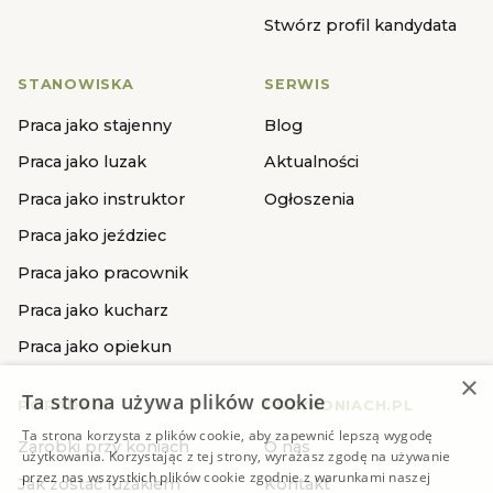
Stwórz profil kandydata
STANOWISKA
SERWIS
Praca jako stajenny
Blog
Praca jako luzak
Aktualności
Praca jako instruktor
Ogłoszenia
Praca jako jeździec
Praca jako pracownik
Praca jako kucharz
Praca jako opiekun
×
Ta strona używa plików cookie
PORADNIKI
PRZYKONIACH.PL
Ta strona korzysta z plików cookie, aby zapewnić lepszą wygodę
Zarobki przy koniach
O nas
użytkowania. Korzystając z tej strony, wyrażasz zgodę na używanie
przez nas wszystkich plików cookie zgodnie z warunkami naszej
Jak zostać luzakiem
Kontakt