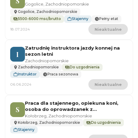
S
Gogolice, Zachodniopomorskie
Gogolice, Zachodniopomorskie
5500-6000 msc/brutto
Stajenny
Pełny etat
18.07.2024
Nieaktualne
Zatrudnię instruktora jazdy konnej na
I
sezon letni
Zachodniopomorskie
Zachodniopomorskie
Do uzgodnienia
Instruktor
Praca sezonowa
06.06.2024
Nieaktualne
Praca dla stajennego, opiekuna koni,
S
osoba do oprowadzanek z
zakwaterowaniem
Kołobrzeg, Zachodniopomorskie
Kołobrzeg, Zachodniopomorskie
Do uzgodnienia
Stajenny