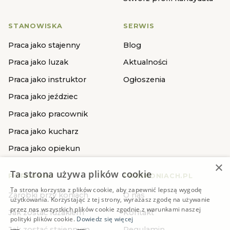
STANOWISKA
SERWIS
Praca jako stajenny
Blog
Praca jako luzak
Aktualności
Praca jako instruktor
Ogłoszenia
Praca jako jeździec
Praca jako pracownik
Praca jako kucharz
Praca jako opiekun
×
Ta strona używa plików cookie
PORADNIKI
PRZYKONIACH.PL
Ta strona korzysta z plików cookie, aby zapewnić lepszą wygodę
Zarobki przy koniach
O nas
użytkowania. Korzystając z tej strony, wyrażasz zgodę na używanie
przez nas wszystkich plików cookie zgodnie z warunkami naszej
Jak zostać luzakiem
Kontakt
polityki plików cookie.
Dowiedz się więcej
Jak zostać stajennym
Regulamin