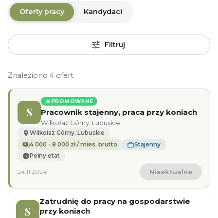
Oferty pracy
Kandydaci
Filtruj
Znaleziono 4 ofert
PROMOWANE
S
Pracownik stajenny, praca przy koniach
Wilkołaz Górny, Lubuskie
Wilkołaz Górny, Lubuskie
4 000 - 8 000 zł / mies. brutto
Stajenny
Pełny etat
24.11.2024
Nieaktualne
Zatrudnię do pracy na gospodarstwie
S
przy koniach