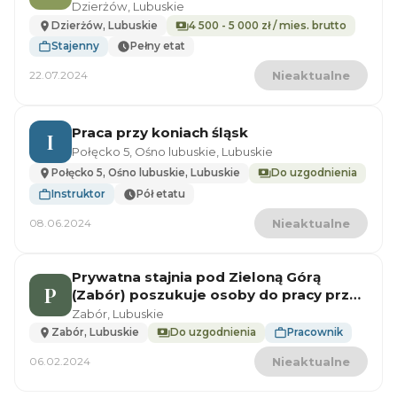
Dzierżów, Lubuskie
Dzierżów, Lubuskie
4 500 - 5 000 zł / mies. brutto
Stajenny
Pełny etat
22.07.2024
Nieaktualne
Praca przy koniach śląsk
I
Połęcko 5, Ośno lubuskie, Lubuskie
Połęcko 5, Ośno lubuskie, Lubuskie
Do uzgodnienia
Instruktor
Pół etatu
08.06.2024
Nieaktualne
Prywatna stajnia pod Zieloną Górą
P
(Zabór) poszukuje osoby do pracy przy
zwierzętach
Zabór, Lubuskie
Zabór, Lubuskie
Do uzgodnienia
Pracownik
06.02.2024
Nieaktualne