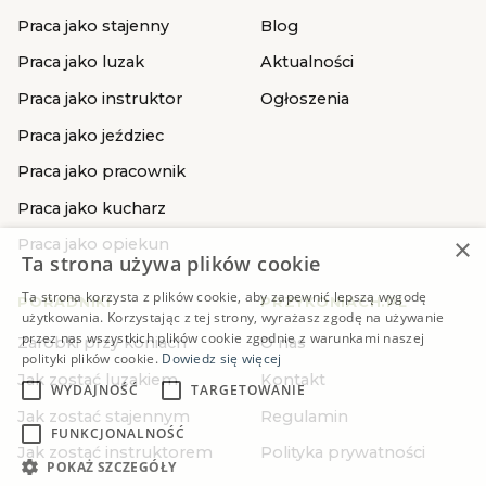
Praca jako stajenny
Blog
Praca jako luzak
Aktualności
Praca jako instruktor
Ogłoszenia
Praca jako jeździec
Praca jako pracownik
Praca jako kucharz
×
Praca jako opiekun
Ta strona używa plików cookie
Ta strona korzysta z plików cookie, aby zapewnić lepszą wygodę
PORADNIKI
PRZYKONIACH.PL
użytkowania. Korzystając z tej strony, wyrażasz zgodę na używanie
przez nas wszystkich plików cookie zgodnie z warunkami naszej
Zarobki przy koniach
O nas
polityki plików cookie.
Dowiedz się więcej
Jak zostać luzakiem
Kontakt
WYDAJNOŚĆ
TARGETOWANIE
Jak zostać stajennym
Regulamin
FUNKCJONALNOŚĆ
Jak zostać instruktorem
Polityka prywatności
POKAŻ SZCZEGÓŁY