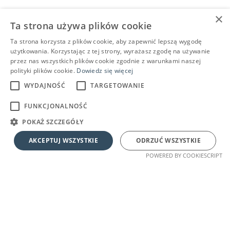
×
Ta strona używa plików cookie
Ta strona korzysta z plików cookie, aby zapewnić lepszą wygodę
użytkowania. Korzystając z tej strony, wyrażasz zgodę na używanie
przez nas wszystkich plików cookie zgodnie z warunkami naszej
polityki plików cookie.
Dowiedz się więcej
WYDAJNOŚĆ
TARGETOWANIE
FUNKCJONALNOŚĆ
POKAŻ SZCZEGÓŁY
AKCEPTUJ WSZYSTKIE
ODRZUĆ WSZYSTKIE
POWERED BY COOKIESCRIPT
DLA PRACODAWCÓW
SZUKASZ PRACY
Dodaj ofertę pracy
Przeglądaj oferty
Przeglądaj kandydatów
Wszystkie oferty