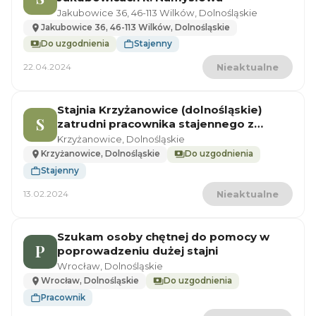
Jakubowice 36, 46-113 Wilków, Dolnośląskie
Jakubowice 36, 46-113 Wilków, Dolnośląskie
Do uzgodnienia
Stajenny
22.04.2024
Nieaktualne
Stajnia Krzyżanowice (dolnośląskie)
S
zatrudni pracownika stajennego z
możliwością zamieszkania.
Krzyżanowice, Dolnośląskie
Krzyżanowice, Dolnośląskie
Do uzgodnienia
Stajenny
13.02.2024
Nieaktualne
Szukam osoby chętnej do pomocy w
P
poprowadzeniu dużej stajni
Wrocław, Dolnośląskie
Wrocław, Dolnośląskie
Do uzgodnienia
Pracownik