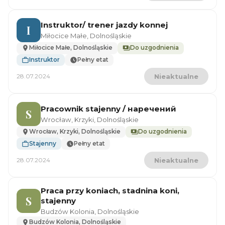
Instruktor/ trener jazdy konnej
I
Miłocice Małe, Dolnośląskie
Miłocice Małe, Dolnośląskie
Do uzgodnienia
Instruktor
Pełny etat
28.07.2024
Nieaktualne
Pracownik stajenny / наречений
S
Wrocław, Krzyki, Dolnośląskie
Wrocław, Krzyki, Dolnośląskie
Do uzgodnienia
Stajenny
Pełny etat
28.07.2024
Nieaktualne
Praca przy koniach, stadnina koni,
S
stajenny
Budzów Kolonia, Dolnośląskie
Budzów Kolonia, Dolnośląskie