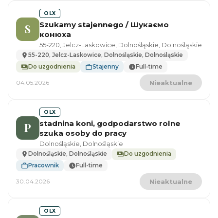
OLX
Szukamy stajennego / Шукаємо
S
конюха
55-220, Jelcz-Laskowice, Dolnośląskie, Dolnośląskie
55-220, Jelcz-Laskowice, Dolnośląskie, Dolnośląskie
Do uzgodnienia
Stajenny
Full-time
04.05.2026
Nieaktualne
OLX
stadnina koni, godpodarstwo rolne
P
szuka osoby do pracy
Dolnośląskie, Dolnośląskie
Dolnośląskie, Dolnośląskie
Do uzgodnienia
Pracownik
Full-time
30.04.2026
Nieaktualne
OLX