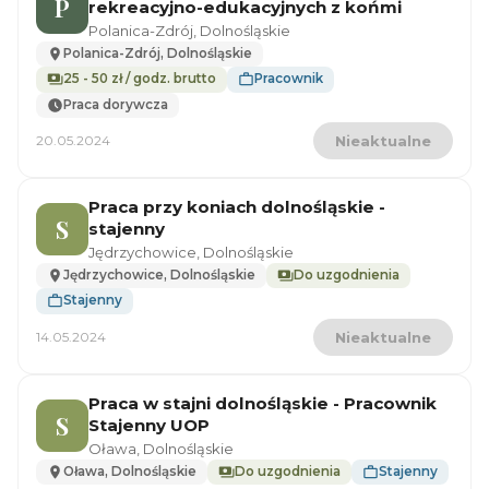
P
rekreacyjno-edukacyjnych z końmi
Polanica-Zdrój, Dolnośląskie
Polanica-Zdrój, Dolnośląskie
25 - 50 zł / godz. brutto
Pracownik
Praca dorywcza
20.05.2024
Nieaktualne
Praca przy koniach dolnośląskie -
S
stajenny
Jędrzychowice, Dolnośląskie
Jędrzychowice, Dolnośląskie
Do uzgodnienia
Stajenny
14.05.2024
Nieaktualne
Praca w stajni dolnośląskie - Pracownik
S
Stajenny UOP
Oława, Dolnośląskie
Oława, Dolnośląskie
Do uzgodnienia
Stajenny