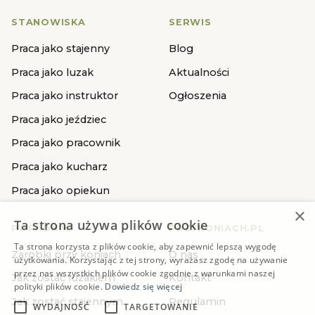
STANOWISKA
SERWIS
Praca jako stajenny
Blog
Praca jako luzak
Aktualności
Praca jako instruktor
Ogłoszenia
Praca jako jeździec
Praca jako pracownik
Praca jako kucharz
Praca jako opiekun
×
Ta strona używa plików cookie
PORADNIKI
PRZYKONIACH.PL
Ta strona korzysta z plików cookie, aby zapewnić lepszą wygodę
Zarobki przy koniach
O nas
użytkowania. Korzystając z tej strony, wyrażasz zgodę na używanie
przez nas wszystkich plików cookie zgodnie z warunkami naszej
Jak zostać luzakiem
Kontakt
polityki plików cookie.
Dowiedz się więcej
Jak zostać stajennym
Regulamin
WYDAJNOŚĆ
TARGETOWANIE