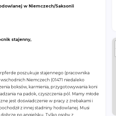
hodowlanej w Niemczech/Saksonii
cnik stajenny,
rpferde poszukuje stajennego (pracownika
e wschodnich Niemczech (01471 niedaleko
enia boksów, karmienia, przygotowywania koni
dzania na padok, czyszczenia pól. Mamy młode
czne jest doświadczenie w pracy z źrebakami i
pochodził z innej stadniny hodowlanej. Musi
dobrze po angielsku. Tylko osoby z