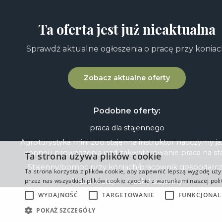
Ta oferta jest już nieaktualna
Sprawdź aktualne ogłoszenia o pracę przy koniac
Zobacz aktualne oferty
Podobne oferty:
praca dla stajennego
Agroturystyka mini zoo stajenna instruktor nauczymy j
konnej i prowadzenia jazd zakwaterowanie praca na st
Ta strona używa plików cookie
Stajenny/pomoc przy koniach/pracownik gospodarc
Ta strona korzysta z plików cookie, aby zapewnić lepszą wygodę uży
przez nas wszystkich plików cookie zgodnie z warunkami naszej polit
Praca w stajni - luzak / stajenny
WYDAJNOŚĆ
TARGETOWANIE
FUNKCJONA
POKAŻ SZCZEGÓŁY