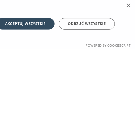
×
AKCEPTUJ WSZYSTKIE
ODRZUĆ WSZYSTKIE
POWERED BY COOKIESCRIPT
PORADNIKI
PRZYKONIACH.PL
Zarobki przy
O nas
koniach
Kontakt
Jak zostać luzakiem
Regulamin
Jak zostać
Polityka prywatności