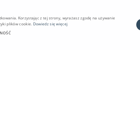
tkowania. Korzystając z tej strony, wyrażasz zgodę na używanie
yki plików cookie.
Dowiedz się więcej
LNOŚĆ
STANOWISKA
SERWIS
Praca jako stajenny
Blog
Praca jako luzak
Aktualności
Praca jako instruktor
Ogłoszenia
Praca jako jeździec