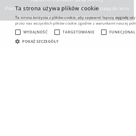
Ta strona używa plików cookie
Pracownik Gospodarczy - „Złota Rączka” z pasją do koni
Szukamy pomocy przy koniach/ instruktora
Ta strona korzysta z plików cookie, aby zapewnić lepszą wygodę uży
przez nas wszystkich plików cookie zgodnie z warunkami naszej polit
WYDAJNOŚĆ
TARGETOWANIE
FUNKCJONA
POKAŻ SZCZEGÓŁY
DLA
SZUKASZ PRACY
PRACODAWCÓW
Przeglądaj oferty
Dodaj ofertę pracy
Wszystkie oferty
Przeglądaj
Stwórz profil
kandydatów
kandydata