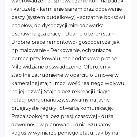
wyprowadzenie i sprowadzanie koni na padoki
i karuzelę - karmienie sianem oraz podawanie
paszy (system pudełkowy) - sprzątnie boksów i
padołów, do dyspozycji miniładowarka
usprawniająca pracę - Dbanie o teren stajni -
Drobne prace remontowo- gospodarcze, jak
np malowanie - Derkowanie, ochraniacze,
pomoc przy kowalu, etc dodatkowo płatne
Mile widziane doświadczenie. Oferujemy:
stabilne zatrudnienie w oparciu o umowę w
kameralnej stajni, możliwość realnego wpływu
na jej rozwój. Stajnia bez rekreacji i ciągłej
rotacji pensjonariuszy, stawiamy na jasne
przejrzyste reguły i otwartą komunikację.
Praca spokojna, bez presji czasowej - duża
dowolność w planowaniu dnia. Szukamy
kogoś w wymiarze pełnego etatu, tak by na