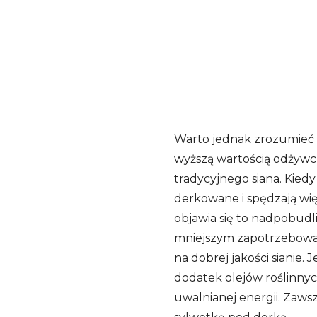
Warto jednak zrozumieć r
wyższą wartością odżywc
tradycyjnego siana. Kied
derkowane i spędzają więc
objawia się to nadpobud
mniejszym zapotrzebowan
na dobrej jakości sianie.
dodatek olejów roślinnyc
uwalnianej energii. Zaws