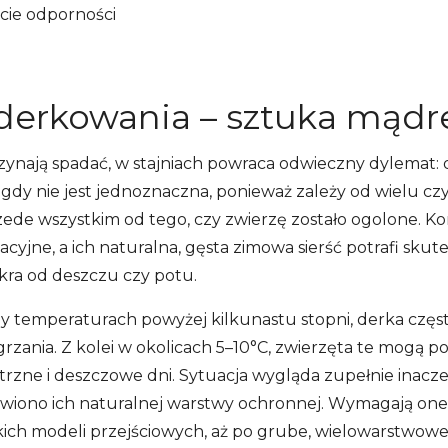
rcie odporności
a derkowania – sztuka mąd
aczynają spadać, w stajniach powraca odwieczny dylemat:
y nie jest jednoznaczna, ponieważ zależy od wielu czyn
rzede wszystkim od tego, czy zwierzę zostało ogolone. K
jne, a ich naturalna, gęsta zimowa sierść potrafi skut
okra od deszczu czy potu.
zy temperaturach powyżej kilkunastu stopni, derka czę
zania. Z kolei w okolicach 5–10°C, zwierzęta te mogą p
trzne i deszczowe dni. Sytuacja wygląda zupełnie inacz
awiono ich naturalnej warstwy ochronnej. Wymagają on
kich modeli przejściowych, aż po grube, wielowarstwowe