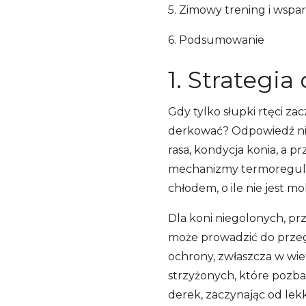
5. Zimowy trening i wspa
6. Podsumowanie
1. Strategi
Gdy tylko słupki rtęci z
derkować? Odpowiedź nigd
rasa, kondycja konia, a p
mechanizmy termoregulacy
chłodem, o ile nie jest m
Dla koni niegolonych, pr
może prowadzić do przegr
ochrony, zwłaszcza w wie
strzyżonych, które pozb
derek, zaczynając od lek