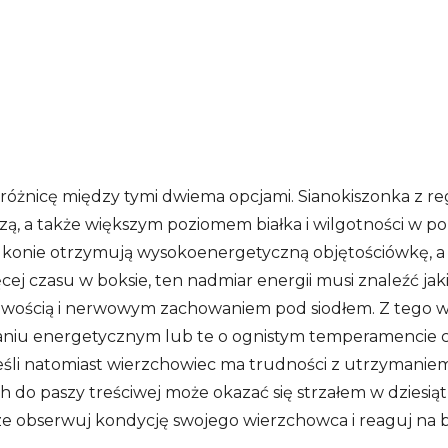
óżnicę między tymi dwiema opcjami. Sianokiszonka z reg
zą, a także większym poziomem białka i wilgotności w p
y konie otrzymują wysokoenergetyczną objętościówkę, a
ej czasu w boksie, ten nadmiar energii musi znaleźć jaki
liwością i nerwowym zachowaniem pod siodłem. Z tego 
iu energetycznym lub te o ognistym temperamencie cz
 Jeśli natomiast wierzchowiec ma trudności z utrzymanie
h do paszy treściwej może okazać się strzałem w dziesią
ze obserwuj kondycję swojego wierzchowca i reaguj na b