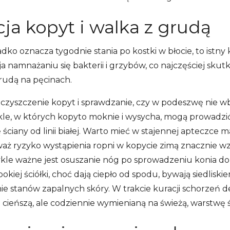
cja kopyt i walka z grudą
dko oznacza tygodnie stania po kostki w błocie, to istny
ja namnażaniu się bakterii i grzybów, co najczęściej skutk
rudą na pęcinach.
czyszczenie kopyt i sprawdzanie, czy w podeszwę nie wbi
le, w których kopyto moknie i wysycha, mogą prowadzić 
ę ściany od linii białej. Warto mieć w stajennej apteczce m
waż ryzyko wystąpienia ropni w kopycie zimą znacznie wzr
e ważne jest osuszanie nóg po sprowadzeniu konia do s
kiej ściółki, choć dają ciepło od spodu, bywają siedliskie
ie stanów zapalnych skóry. W trakcie kuracji schorzeń
 cieńszą, ale codziennie wymienianą na świeżą, warstwę śc