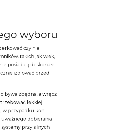
rego wyboru
 derkować czy nie
ników, takich jak wiek,
onie posiadają doskonałe
ecznie izolować przed
sto bywa zbędna, a wręcz
otrzebować lekkiej
ej w przypadku koni
e uważnego dobierania
 systemy przy silnych