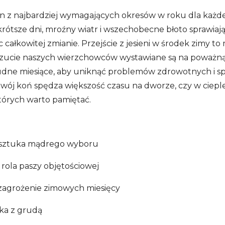
n z najbardziej wymagających okresów w roku dla każdeg
rótsze dni, mroźny wiatr i wszechobecne błoto sprawiają
 całkowitej zmianie. Przejście z jesieni w środek zimy 
zucie naszych wierzchowców wystawiane są na poważną
rudne miesiące, aby uniknąć problemów zdrowotnych i s
wój koń spędza większość czasu na dworze, czy w cieplejsz
tórych warto pamiętać.
 – sztuka mądrego wyboru
 rola paszy objętościowej
 zagrożenie zimowych miesięcy
lka z grudą