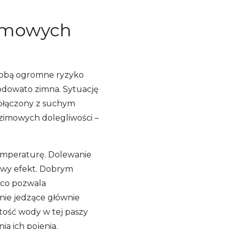
zimowych
e sobą ogromne ryzyko
lodowato zimna. Sytuację
ołączony z suchym
 zimowych dolegliwości –
 temperaturę. Dolewanie
owy efekt. Dobrym
 co pozwala
nie jedzące głównie
ość wody w tej paszy
ia ich pojenia.