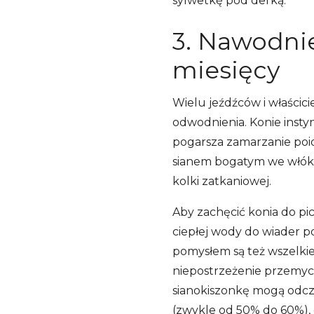
sylwetkę pod derką.
3. Nawodni
miesięcy
Wielu jeźdźców i właścici
odwodnienia. Konie insty
pogarsza zamarzanie poi
sianem bogatym we włókno
kolki zatkaniowej.
Aby zachęcić konia do pi
ciepłej wody do wiader 
pomysłem są też wszelkie
niepostrzeżenie przemyci
sianokiszonkę mogą odcz
(zwykle od 50% do 60%), c