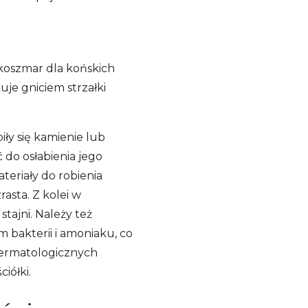
 koszmar dla końskich
uje gniciem strzałki
ły się kamienie lub
do osłabienia jego
ateriały do robienia
asta. Z kolei w
tajni. Należy też
m bakterii i amoniaku, co
 dermatologicznych
iółki.