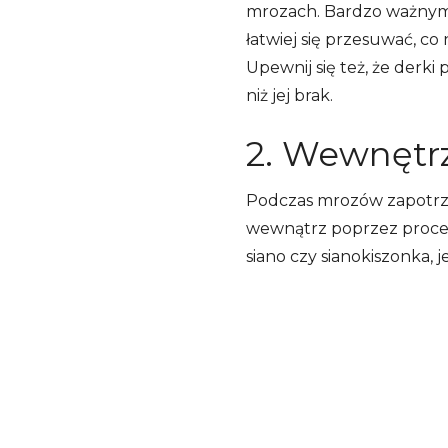
mrozach. Bardzo ważnym 
łatwiej się przesuwać, co
Upewnij się też, że derk
niż jej brak.
2. Wewnętrz
Podczas mrozów zapotrzeb
wewnątrz poprzez proces 
siano czy sianokiszonka,