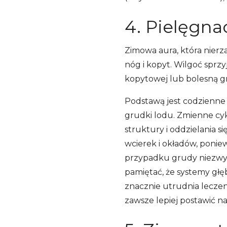
4. Pielęgna
Zimowa aura, która nierza
nóg i kopyt. Wilgoć sprzy
kopytowej lub bolesną g
Podstawą jest codzienne 
grudki lodu. Zmienne cyk
struktury i oddzielania si
wcierek i okładów, ponie
przypadku grudy niezwykl
pamiętać, że systemy głębo
znacznie utrudnia leczen
zawsze lepiej postawić na