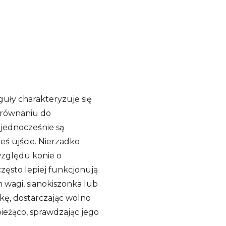
uły charakteryzuje się
orównaniu do
 jednocześnie są
eś ujście. Nierzadko
względu konie o
ęsto lepiej funkcjonują
m wagi, sianokiszonka lub
tkę, dostarczając wolno
ieżąco, sprawdzając jego