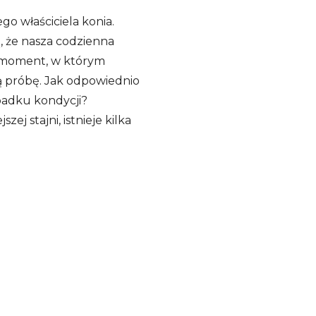
o właściciela konia.
, że nasza codzienna
to moment, w którym
 próbę. Jak odpowiednio
padku kondycji?
ej stajni, istnieje kilka