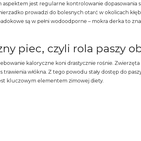
aspektem jest regularne kontrolowanie dopasowania s
 nierzadko prowadzi do bolesnych otarć w okolicach kłębu
i padokowe są w pełni wodoodporne – mokra derka to zna
ny piec, czyli rola paszy o
owanie kaloryczne koni drastycznie rośnie. Zwierzęta 
trawienia włókna. Z tego powodu stały dostęp do paszy o
 jest kluczowym elementem zimowej diety.