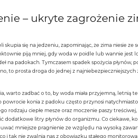
enie – ukryte zagrożenie 
eli skupia się na jedzeniu, zapominając, że zima niesie z
nktownie piją mniej, gdy woda w poidle lub wannie jest 
deł na padokach. Tymczasem spadek spożycia płynów, p
, to prosta droga do jednej z najniebezpieczniejszych
cia, warto zadbać o to, by woda miała przyjemną, letnią
po powrocie konia z padoku często przynosi natychmiast
go rodzaju ciepłe mesze oraz moczenie paszy treściwej,
ć dodatkowe litry płynów do organizmu. Co ciekawe, ko
uwać mniejsze pragnienie ze względu na wysoką zawart
o i tak nie zwalnia nas z obowiązku stałego monitorowan