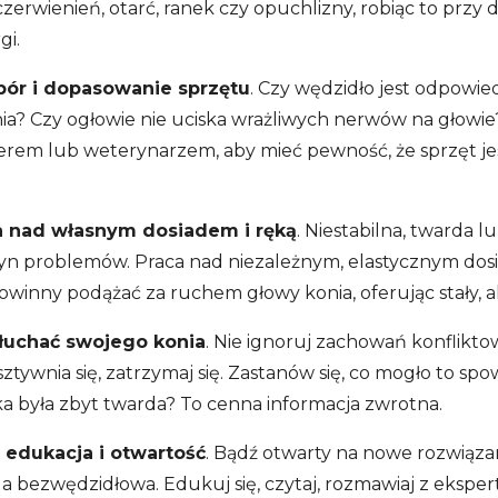
zerwienień, otarć, ranek czy opuchlizny, robiąc to przy 
gi.
bór i dopasowanie sprzętu
. Czy wędzidło jest odpowie
ia? Czy ogłowie nie uciska wrażliwych nerwów na głowie
erem lub weterynarzem, aby mieć pewność, że sprzęt jest
a nad własnym dosiadem i ręką
. Niestabilna, twarda l
yn problemów. Praca nad niezależnym, elastycznym dos
winny podążać za ruchem głowy konia, oferując stały, al
łuchać swojego konia
. Nie ignoruj zachowań konfliktow
tywnia się, zatrzymaj się. Zastanów się, co mogło to sp
ka była zbyt twarda? To cenna informacja zwrotna.
t
edukacja i otwartość
. Bądź otwarty na nowe rozwiązani
a bezwędzidłowa. Edukuj się, czytaj, rozmawiaj z ekspert