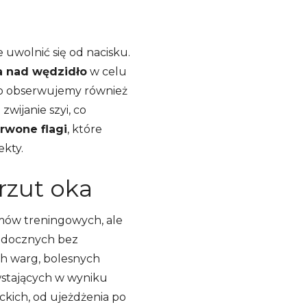
 uwolnić się od nacisku.
a nad wędzidło
w celu
ko obserwujemy również
zwijanie szyi, co
rwone flagi
, które
ekty.
rzut oka
mów treningowych, ale
ewidocznych bez
ch warg, bolesnych
wstających w wyniku
kich, od ujeżdżenia po