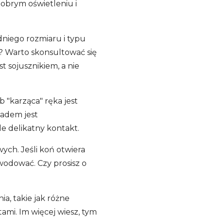
dobrym oświetleniu i
dniego rozmiaru i typu
? Warto skonsultować się
 sojusznikiem, a nie
ub "karząca" ręka jest
iadem jest
e delikatny kontakt.
ych. Jeśli koń otwiera
owodować. Czy prosisz o
a, takie jak różne
ami. Im więcej wiesz, tym