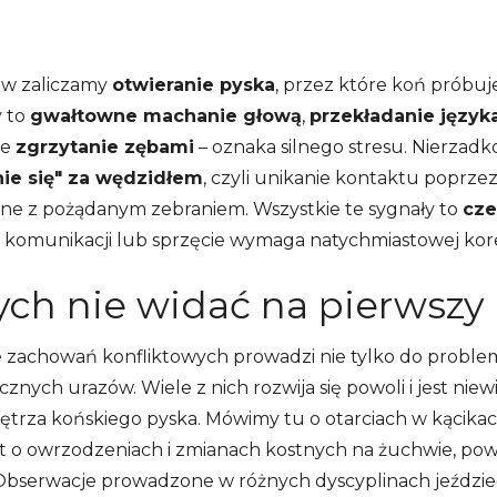
ów zaliczamy
otwieranie pyska
, przez które koń próbuje
 to
gwałtowne machanie głową
,
przekładanie język
że
zgrzytanie zębami
– oznaka silnego stresu. Nierzad
ie się" za wędzidłem
, czyli unikanie kontaktu poprzez 
ne z pożądanym zebraniem. Wszystkie te sygnały to
cze
j komunikacji lub sprzęcie wymaga natychmiastowej kor
rych nie widać na pierwszy 
 zachowań konfliktowych prowadzi nie tylko do proble
znych urazów. Wiele z nich rozwija się powoli i jest ni
trza końskiego pyska. Mówimy tu o otarciach w kącika
et o owrzodzeniach i zmianach kostnych na żuchwie, po
 Obserwacje prowadzone w różnych dyscyplinach jeździec