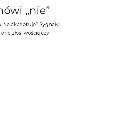
mówi „nie”
o nie akceptuje? Sygnały,
ą one złośliwością czy