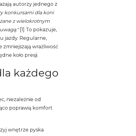
ażają autorzy jednego z
y konkursami dla koni
ązane z wielokrotnym
 uwagą."
[1] To pokazuje,
lu jazdy. Regularne,
e zmniejszają wrażliwość
dne koło presji.
dla każdego
c, niezależnie od
ąco poprawią komfort
rzyj wnętrze pyska