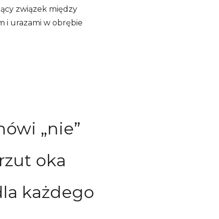
ojący związek między
m i urazami w obrębie
mówi „nie”
rzut oka
dla każdego