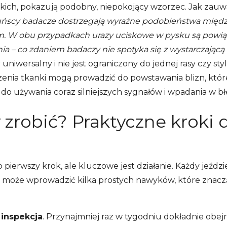
zkich, pokazują podobny, niepokojący wzorzec. Jak zauw
ńscy badacze dostrzegają wyraźne podobieństwa międz
em. W obu przypadkach urazy uciskowe w pysku są powi
ia – co zdaniem badaczy nie spotyka się z wystarczającą
niwersalny i nie jest ograniczony do jednej rasy czy sty
enia tkanki mogą prowadzić do powstawania blizn, któr
do używania coraz silniejszych sygnałów i wpadania w błę
robić? Praktyczne kroki 
ierwszy krok, ale kluczowe jest działanie. Każdy jeździe
może wprowadzić kilka prostych nawyków, które znacz
 inspekcja
. Przynajmniej raz w tygodniu dokładnie obej