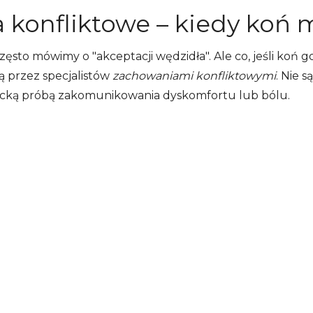
konfliktowe – kiedy koń 
ęsto mówimy o "akceptacji wędzidła". Ale co, jeśli koń g
ą przez specjalistów
zachowaniami konfliktowymi
. Nie s
acką próbą zakomunikowania dyskomfortu lub bólu.