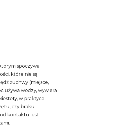
w którym spoczywa
ści, które nie są
wędź żuchwy (miejsce,
ziec używa wodzy, wywiera
 Niestety, w praktyce
zętu, czy braku
 od kontaktu jest
zami.