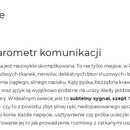
e
barometr komunikacji
 jest niezwykle skomplikowana. To nie tylko miejsce, 
rażliwych tkanek, nerwów, delikatnych błon śluzowych i ko
ia ciągłego, silnego nacisku. Kąty pyska, bezzębna kra
o) oraz język są wyjątkowo podatne na urazy. Kiedy jeźd
ary. W idealnym świecie jest to
subtelny sygnał, szept
.
 – czy to z powodu zbyt silnej ręki, niedopasowanego spr
 konia. Każde napięcie, usztywnienie czy próba ucieczki
rowanie jej to jak prowadzenie rozmowy z zatkanymi us