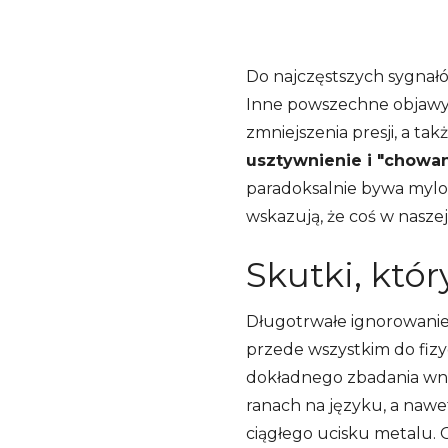
Do najczęstszych sygnał
Inne powszechne objawy
zmniejszenia presji, a tak
usztywnienie i "chowan
paradoksalnie bywa mylo
wskazują, że coś w nasze
Skutki, któ
Długotrwałe ignorowanie
przede wszystkim do fizyc
dokładnego zbadania wnę
ranach na języku, a naw
ciągłego ucisku metalu.