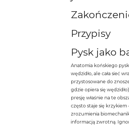
Zakończeni
Przypisy
Pysk jako 
Anatomia końskiego pyska
wędzidło, ale cała sieć w
przystosowane do znoszen
gdzie opiera się wędzidł
presję właśnie na te obsz
często staje się krzykiem
zrozumienia biomechaniki
informacją zwrotną. Igno