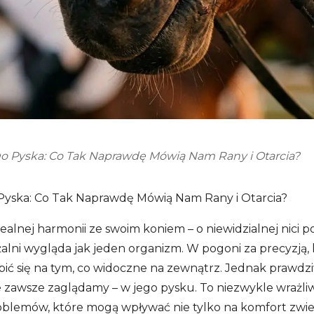
go Pyska: Co Tak Naprawdę Mówią Nam Rany i Otarcia?
 Pyska: Co Tak Naprawdę Mówią Nam Rany i Otarcia?
ealnej harmonii ze swoim koniem – o niewidzialnej nici p
żalni wygląda jak jeden organizm. W pogoni za precyzją, 
upić się na tym, co widoczne na zewnątrz. Jednak prawdz
e zawsze zaglądamy – w jego pysku. To niezwykle wrażliw
lemów, które mogą wpływać nie tylko na komfort zwierzę