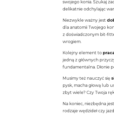
swojego konia. Szukaj zac
delikatnie odchylając war
Niezwykle ważny jest
do
dla anatomii Twojego kon
z doświadczonym bit-fitt
wrogiem.
Kolejny element to
prac
jedną z głównych przycz
fundamentalna. Dłonie po
Musimy też nauczyć się
s
pysk, macha głową lub usz
zbyt wiele? Czy Twoja rę
Na koniec, niezbędna jes
rodzaje wędzideł czy jazd