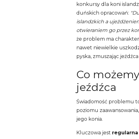
konkursy dla koni island
duńskich opracowań:
"Du
islandzkich a ujeżdżeni
otwieraniem go przez kon
że problem ma charakter u
nawet niewielkie uszkodz
pyska, zmuszając jeźdźca 
Co możemy z
jeźdźca
Świadomość problemu to p
poziomu zaawansowania, 
jego konia.
Kluczowa jest
regularna