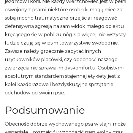
jeźdźców i koni. Nie każdy wierzchowiec jest w pełni
oswojony z psami; niektóre osobniki mogą mieć za
sobą mocno traumatyczne przejścia i reagować
defensywną agresją na sam widok małego obiektu
kręcącego się w pobliżu nóg. Co więcej, nie wszyscy
ludzie czują się w psim towarzystwie swobodnie.
Zawsze należy grzecznie zapytać innych
użytkowników placówki, czy obecność naszego
zwierzęcia nie sprawia im dyskomfortu. Osobistym i
absolutnym standardem stajennej etykiety jest z
kolei każdorazowe i bezdyskusyjne sprzątanie
odchodów po swoim psie.
Podsumowanie
Obecność dobrze wychowanego psa w stajni może
wspaniale urozmaicić i wzbogacić nasz wolny czas