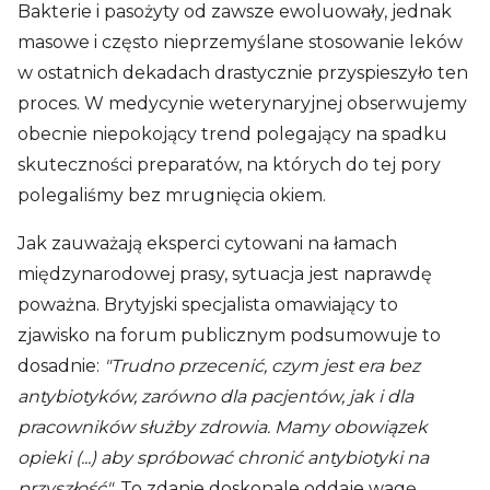
Bakterie i pasożyty od zawsze ewoluowały, jednak
masowe i często nieprzemyślane stosowanie leków
w ostatnich dekadach drastycznie przyspieszyło ten
proces. W medycynie weterynaryjnej obserwujemy
obecnie niepokojący trend polegający na spadku
skuteczności preparatów, na których do tej pory
polegaliśmy bez mrugnięcia okiem.
Jak zauważają eksperci cytowani na łamach
międzynarodowej prasy, sytuacja jest naprawdę
poważna. Brytyjski specjalista omawiający to
zjawisko na forum publicznym podsumowuje to
dosadnie:
"Trudno przecenić, czym jest era bez
antybiotyków, zarówno dla pacjentów, jak i dla
pracowników służby zdrowia. Mamy obowiązek
opieki (...) aby spróbować chronić antybiotyki na
przyszłość"
. To zdanie doskonale oddaje wagę