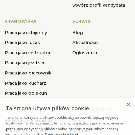
Stwórz profil kandydata
STANOWISKA
SERWIS
Praca jako stajenny
Blog
Praca jako luzak
Aktualności
Praca jako instruktor
Ogłoszenia
Praca jako jeździec
Praca jako pracownik
Praca jako kucharz
Praca jako opiekun
×
Ta strona używa plików cookie
PORADNIKI
PRZYKONIACH.PL
Ta strona korzysta z plików cookie, aby zapewnić lepszą wygodę
Zarobki przy koniach
O nas
użytkowania. Korzystając z tej strony, wyrażasz zgodę na używanie
przez nas wszystkich plików cookie zgodnie z warunkami naszej
Jak zostać luzakiem
Kontakt
polityki plików cookie.
Dowiedz się więcej