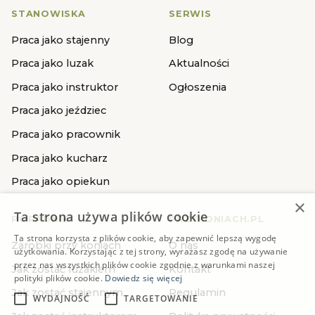
STANOWISKA
SERWIS
Praca jako stajenny
Blog
Praca jako luzak
Aktualności
Praca jako instruktor
Ogłoszenia
Praca jako jeździec
Praca jako pracownik
Praca jako kucharz
Praca jako opiekun
×
Ta strona używa plików cookie
PORADNIKI
PRZYKONIACH.PL
Ta strona korzysta z plików cookie, aby zapewnić lepszą wygodę
Zarobki przy koniach
O nas
użytkowania. Korzystając z tej strony, wyrażasz zgodę na używanie
przez nas wszystkich plików cookie zgodnie z warunkami naszej
Jak zostać luzakiem
Kontakt
polityki plików cookie.
Dowiedz się więcej
Jak zostać stajennym
Regulamin
WYDAJNOŚĆ
TARGETOWANIE