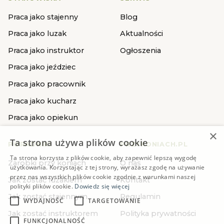
Praca jako stajenny
Blog
Praca jako luzak
Aktualności
Praca jako instruktor
Ogłoszenia
Praca jako jeździec
Praca jako pracownik
Praca jako kucharz
Praca jako opiekun
×
Ta strona używa plików cookie
PORADNIKI
PRZYKONIACH.PL
Ta strona korzysta z plików cookie, aby zapewnić lepszą wygodę
Zarobki przy koniach
O nas
użytkowania. Korzystając z tej strony, wyrażasz zgodę na używanie
przez nas wszystkich plików cookie zgodnie z warunkami naszej
Jak zostać luzakiem
Kontakt
polityki plików cookie.
Dowiedz się więcej
Jak zostać stajennym
Regulamin
WYDAJNOŚĆ
TARGETOWANIE
Jak zostać instruktorem
Polityka prywatności
FUNKCJONALNOŚĆ