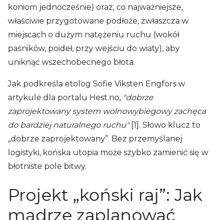
koniom jednocześnie) oraz, co najważniejsze,
właściwie przygotowane podłoże, zwłaszcza w
miejscach o dużym natężeniu ruchu (wokół
paśników, poideł, przy wejściu do wiaty), aby
uniknąć wszechobecnego błota.
Jak podkreśla etolog Sofie Viksten Engfors w
artykule dla portalu Hest.no,
"dobrze
zaprojektowany system wolnowybiegowy zachęca
do bardziej naturalnego ruchu"
[1]. Słowo klucz to
„dobrze zaprojektowany”. Bez przemyślanej
logistyki, końska utopia może szybko zamienić się w
błotniste pole bitwy.
Projekt „koński raj”: Jak
mądrze zaplanować