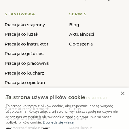
STANOWISKA
SERWIS
Praca jako stajenny
Blog
Praca jako luzak
Aktualności
Praca jako instruktor
Ogłoszenia
Praca jako jeździec
Praca jako pracownik
Praca jako kucharz
Praca jako opiekun
×
Ta strona używa plików cookie
PORADNIKI
PRZYKONIACH.PL
Ta strona korzysta z plików cookie, aby zapewnić lepszą wygodę
Zarobki przy koniach
O nas
użytkowania. Korzystając z tej strony, wyrażasz zgodę na używanie
przez nas wszystkich plików cookie zgodnie z warunkami naszej
Jak zostać luzakiem
Kontakt
polityki plików cookie.
Dowiedz się więcej
Jak zostać stajennym
Regulamin